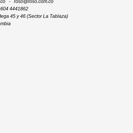
m.co -
roso@roso.com.co
7 604 4441862
ega 45 y 46 (Sector La Tablaza)
lombia